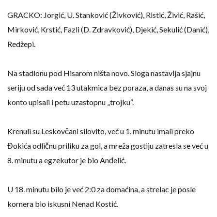
GRACKO: Jorgić, U. Stanković (Živković), Ristić, Živić, Rašić,
Mirković, Krstić, Fazli (D. Zdravković), Djekić, Sekulić (Danić),
Redžepi.
Na stadionu pod Hisarom ništa novo. Sloga nastavlja sjajnu
seriju od sada već 13 utakmica bez poraza, a danas su na svoj
konto upisali i petu uzastopnu „trojku“.
Krenuli su Leskovčani silovito, već u 1. minutu imali preko
Đokića odličnu priliku za gol, a mreža gostiju zatresla se već u
8. minutu a egzekutor je bio Anđelić.
U 18. minutu bilo je već 2:0 za domaćina, a strelac je posle
kornera bio iskusni Nenad Kostić.