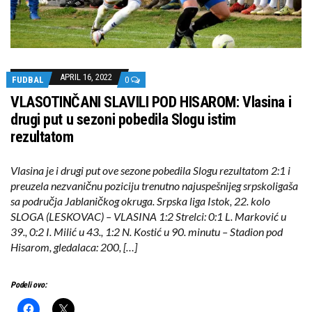
APRIL 16, 2022
FUDBAL
0
VLASOTINČANI SLAVILI POD HISAROM: Vlasina i
drugi put u sezoni pobedila Slogu istim
rezultatom
Vlasina je i drugi put ove sezone pobedila Slogu rezultatom 2:1 i
preuzela nezvaničnu poziciju trenutno najuspešnijeg srpskoligaša
sa područja Jablaničkog okruga. Srpska liga Istok, 22. kolo
SLOGA (LESKOVAC) – VLASINA 1:2 Strelci: 0:1 L. Marković u
39., 0:2 I. Milić u 43., 1:2 N. Kostić u 90. minutu – Stadion pod
Hisarom, gledalaca: 200, […]
Podeli ovo: