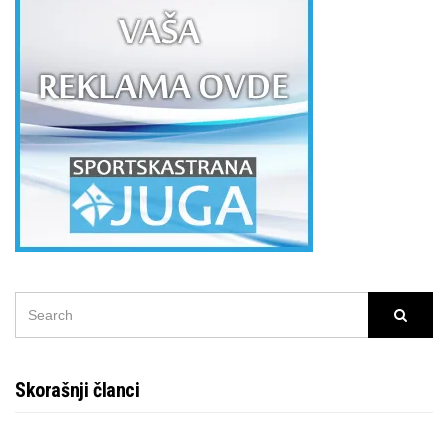
SEARCH
Searc
FOR:
Skorašnji članci