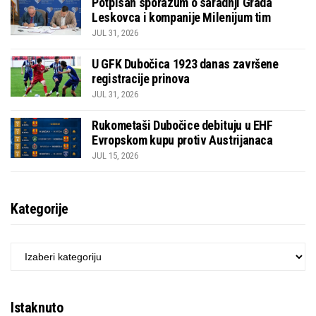
Potpisan sporazum o saradnji Grada
Leskovca i kompanije Milenijum tim
JUL 31, 2026
U GFK Dubočica 1923 danas završene
registracije prinova
JUL 31, 2026
Rukometaši Dubočice debituju u EHF
Evropskom kupu protiv Austrijanaca
JUL 15, 2026
Kategorije
KATEGORIJE
Istaknuto