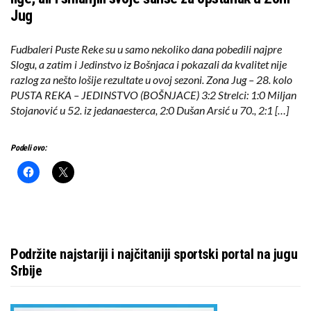
Jug
Fudbaleri Puste Reke su u samo nekoliko dana pobedili najpre
Slogu, a zatim i Jedinstvo iz Bošnjaca i pokazali da kvalitet nije
razlog za nešto lošije rezultate u ovoj sezoni. Zona Jug – 28. kolo
PUSTA REKA – JEDINSTVO (BOŠNJACE) 3:2 Strelci: 1:0 Miljan
Stojanović u 52. iz jedanaesterca, 2:0 Dušan Arsić u 70., 2:1 […]
Podeli ovo:
Podržite najstariji i najčitaniji sportski portal na jugu
Srbije