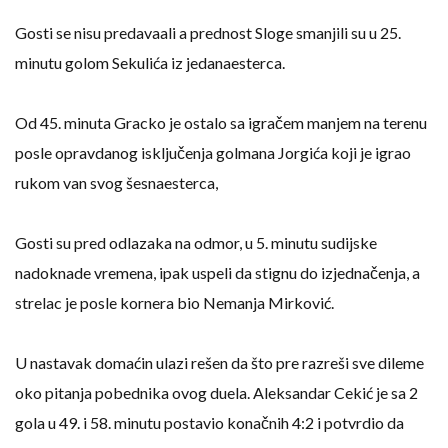
Gosti se nisu predavaali a prednost Sloge smanjili su u 25.
minutu golom Sekulića iz jedanaesterca.
Od 45. minuta Gracko je ostalo sa igračem manjem na terenu
posle opravdanog isključenja golmana Jorgića koji je igrao
rukom van svog šesnaesterca,
Gosti su pred odlazaka na odmor, u 5. minutu sudijske
nadoknade vremena, ipak uspeli da stignu do izjednačenja, a
strelac je posle kornera bio Nemanja Mirković.
U nastavak domaćin ulazi rešen da što pre razreši sve dileme
oko pitanja pobednika ovog duela. Aleksandar Cekić je sa 2
gola u 49. i 58. minutu postavio konačnih 4:2 i potvrdio da