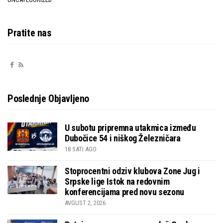
Pratite nas
Poslednje Objavljeno
U subotu pripremna utakmica između
Dubočice 54 i niškog Železničara
18 SATI AGO
Stoprocentni odziv klubova Zone Jug i
Srpske lige Istok na redovnim
konferencijama pred novu sezonu
AVGUST 2, 2026