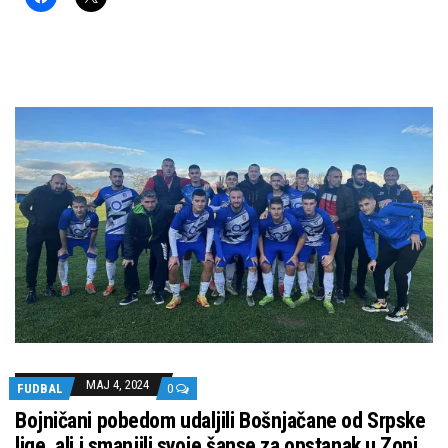
MAJ 4, 2024
FUDBAL
0
Bojničani pobedom udaljili Bošnjačane od Srpske
lige, ali i smanjili svoje šanse za opstanak u Zoni