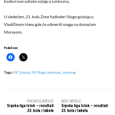
bodovi ove subote ostaju u Leskovcu,
U sledećem, 21. kolu Zone fudbaleri Sloge gostuju u
Vladičinom Hanu gde će odmeriti snage sa domaćom
Moravom.
Podeli ovo:
Tags:
FK Gracko
,
FK Sloga
,
leskovac
,
zona jug
PREVIOUS ARTICLE
NEXT ARTICLE
Srpska liga Istok – rezultati
Srpska liga Istok – rezultati
23. kola i tabela
23. kola i tabela