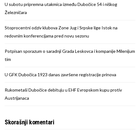
U subotu pripremna utakmica između Dubočice 54 i niškog
Železničara
Stoprocentni odziv klubova Zone Jug i Srpske lige Istok na
redovnim konferencijama pred novu sezonu
Potpisan sporazum o saradnji Grada Leskovca i kompanije Milenijum
tim
U GFK Dubočica 1923 danas završene registracije prinova
Rukometaši Dubočice debituju u EHF Evropskom kupu protiv
Austrijanaca
Skorašnji komentari