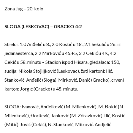
Zona Jug – 20. kolo
SLOGA (LESKOVAC) – GRACKO 4:2
Strelci: 1:0 Anđelić u 8., 2:0 Kostić u 18., 2:1 Sekulić u 26. iz
jedanaesterca, 2:2 Mirković u 45.+5, 3:2 Cekić u 49., 4:2
Cekić u 58. minutu – Stadion ispod Hisara, gledalaca: 150,
sudija: Nikola Stojiljković (Leskovac), žuti kartoni: Ilić,
Stanković, Anđelić (Sloga), Mirković, Danić (Gracko), crveni
karton: Jorgić (Gracko) u 45. minutu.
SLOGA: Ivanović, Anđelković (M. Milenković), M. Đokić (N.
Milenković), Đorđević, Janković (M. Zdravković), Ilić, Kostić
(Mitić), Jović (Cekić), N. Stanković, Mitrović. Andjelić