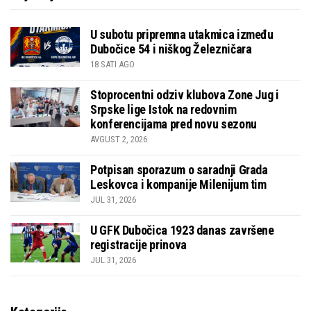
U subotu pripremna utakmica između
Dubočice 54 i niškog Železničara
18 SATI AGO
Stoprocentni odziv klubova Zone Jug i
Srpske lige Istok na redovnim
konferencijama pred novu sezonu
AVGUST 2, 2026
Potpisan sporazum o saradnji Grada
Leskovca i kompanije Milenijum tim
JUL 31, 2026
U GFK Dubočica 1923 danas završene
registracije prinova
JUL 31, 2026