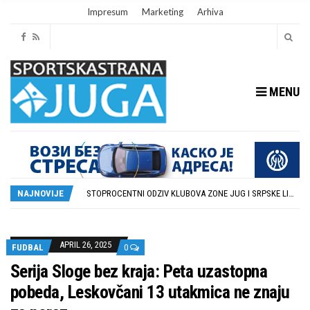
Impresum
Marketing
Arhiva
MENU
RUKOMETAŠI DUBOČICE DEBITUJU U EHF EVROPSKOM KUPU PROTIV AUSTRIJANACA
U SUBOTU PRIPREMNA UTAKMICA IZMEĐU DUBOČICE 54 I NIŠKOG ŽELEZNIČARA
STOPROCENTNI ODZIV KLUBOVA ZONE JUG I SRPSKE LIGE ISTOK NA REDOVNIM KONFERENCIJAMA PRED NOVU SEZONU
NAJNOVIJE
POTPISAN SPORAZUM O SARADNJI GRADA LESKOVCA I KOMPANIJE MILENIJUM TIM
U GFK DUBOČICA 1923 DANAS ZAVRŠENE REGISTRACIJE PRINOVA
RUKOMETAŠI DUBOČICE DEBITUJU U EHF EVROPSKOM KUPU PROTIV AUSTRIJANACA
U SUBOTU PRIPREMNA UTAKMICA IZMEĐU DUBOČICE 54 I NIŠKOG ŽELEZNIČARA
APRIL 26, 2025
FUDBAL
0
Serija Sloge bez kraja: Peta uzastopna
pobeda, Leskovčani 13 utakmica ne znaju