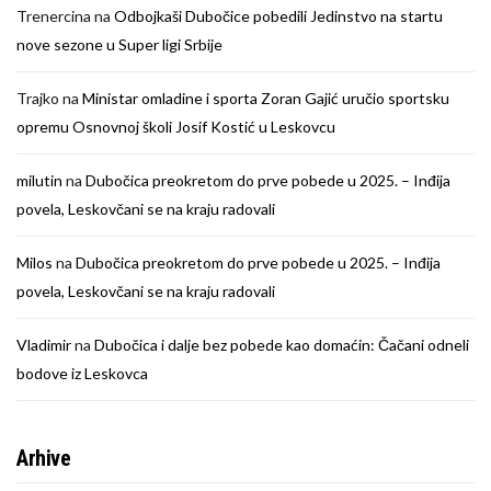
Trenercina
na
Odbojkaši Dubočice pobedili Jedinstvo na startu
nove sezone u Super ligi Srbije
Trajko
na
Ministar omladine i sporta Zoran Gajić uručio sportsku
opremu Osnovnoj školi Josif Kostić u Leskovcu
milutin
na
Dubočica preokretom do prve pobede u 2025. – Inđija
povela, Leskovčani se na kraju radovali
Milos
na
Dubočica preokretom do prve pobede u 2025. – Inđija
povela, Leskovčani se na kraju radovali
Vladimir
na
Dubočica i dalje bez pobede kao domaćin: Čačani odneli
bodove iz Leskovca
Arhive