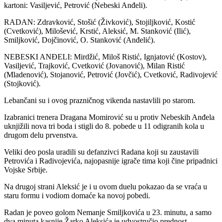
kartoni: Vasiljević, Petrović (Nebeski Anđeli).
RADAN: Zdravković, Stošić (Živković), Stojiljković, Kostić
(Cvetković), Milošević, Krstić, Aleksić, M. Stanković (Ilić),
Smiljković, Dojčinović, O. Stanković (Anđelić).
NEBESKI ANĐELI: Mirdžić, Miloš Ristić, Ignjatović (Kostov),
Vasiljević, Trajković, Cvetković (Jovanović), Milan Ristić
(Mladenović), Stojanović, Petrović (Jovčić), Cvetković, Radivojević
(Stojković).
Lebančani su i ovog prazničnog vikenda nastavlili po starom.
Izabranici trenera Dragana Momirović su u protiv Nebeskih Anđela
uknjižili nova tri boda i stigli do 8. pobede u 11 odigranih kola u
drugom delu prvenstva.
Veliki deo posla uradili su defanzivci Radana koji su zaustavili
Petrovića i Radivojevića, najopasnije igrače tima koji čine pripadnici
Vojske Srbije.
Na drugoj strani Aleksić je i u ovom duelu pokazao da se vraća u
staru formu i vodiom domaće ka novoj pobedi.
Radan je poveo golom Nemanje Smiljkovića u 23. minutu, a samo
dva minuta kasnije Žarko Aleksića je udvostručio prednost