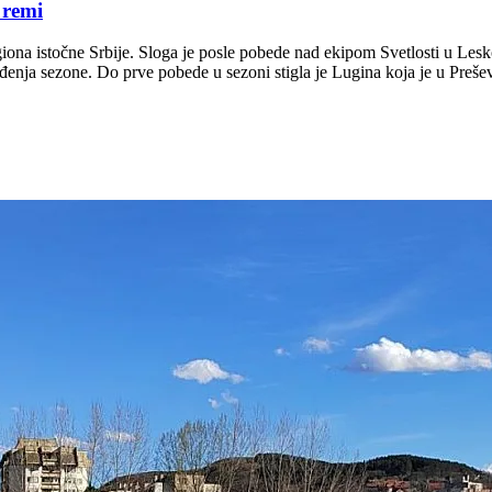
 remi
na istočne Srbije. Sloga je posle pobede nad ekipom Svetlosti u Leskov
ađenja sezone. Do prve pobede u sezoni stigla je Lugina koja je u Preš