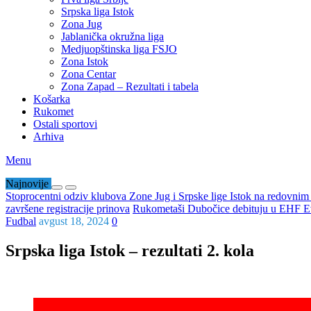
Srpska liga Istok
Zona Jug
Jablanička okružna liga
Medjuopštinska liga FSJO
Zona Istok
Zona Centar
Zona Zapad – Rezultati i tabela
Košarka
Rukomet
Ostali sportovi
Arhiva
Menu
Najnovije
Stoprocentni odziv klubova Zone Jug i Srpske lige Istok na redovni
završene registracije prinova
Rukometaši Dubočice debituju u EHF Ev
Fudbal
avgust 18, 2024
0
Srpska liga Istok – rezultati 2. kola