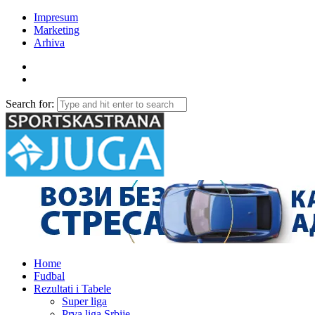
Impresum
Marketing
Arhiva
Search for:
Home
Fudbal
Rezultati i Tabele
Super liga
Prva liga Srbije