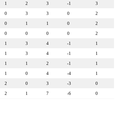
1
2
3
-1
3
0
3
3
0
2
0
1
1
0
2
0
0
0
0
2
1
3
4
-1
1
1
3
4
-1
1
1
1
2
-1
1
1
0
4
-4
1
2
0
3
-3
0
2
1
7
-6
0