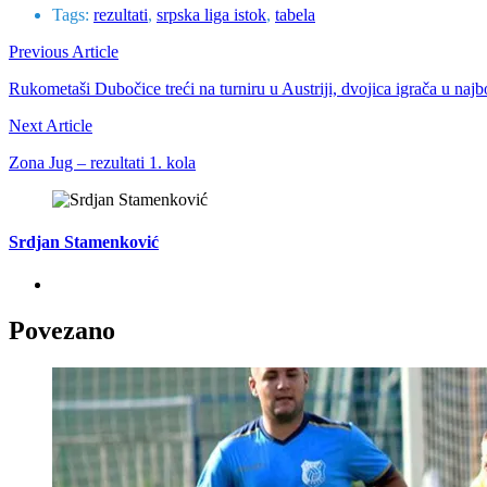
Tags:
rezultati
,
srpska liga istok
,
tabela
Previous Article
Rukometaši Dubočice treći na turniru u Austriji, dvojica igrača u naj
Next Article
Zona Jug – rezultati 1. kola
Srdjan Stamenković
Povezano