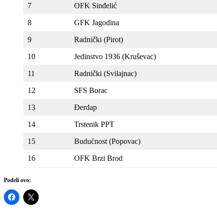
7
OFK Sinđelić
8
GFK Jagodina
9
Radnički (Pirot)
10
Jedinstvo 1936 (Kruševac)
11
Radnički (Svilajnac)
12
SFS Borac
13
Đerdap
14
Trstenik PPT
15
Budućnost (Popovac)
16
OFK Brzi Brod
Podeli ovo: