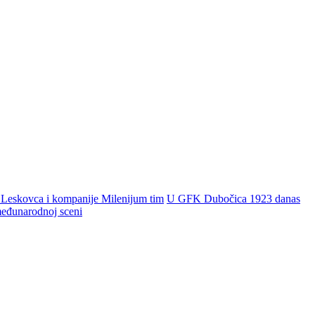
 Leskovca i kompanije Milenijum tim
U GFK Dubočica 1923 danas
 međunarodnoj sceni