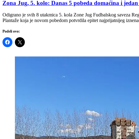
Zona Jug, 5. kolo: Danas 5 pobeda domaćina i jedan
Odigrano je svih 8 utakmica 5. kola Zone Jug Fudbalskog saveza Regio
Plantaže koja je novom pobedom potvrdila epitet najprijatnijeg iznen
Podeli ovo: