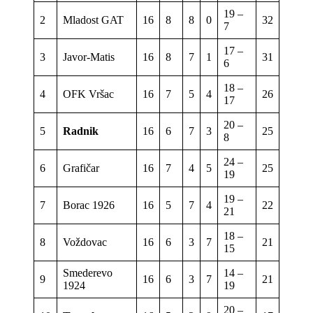
19 –
2
Mladost GAT
16
8
8
0
32
7
17 –
3
Javor-Matis
16
8
7
1
31
6
18 –
4
OFK Vršac
16
7
5
4
26
17
20 –
5
Radnik
16
6
7
3
25
8
24 –
6
Grafičar
16
7
4
5
25
19
19 –
7
Borac 1926
16
5
7
4
22
21
18 –
8
Voždovac
16
6
3
7
21
15
Smederevo
14 –
9
16
6
3
7
21
1924
19
20 –