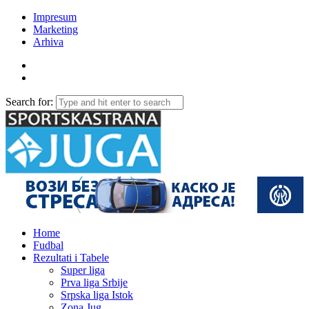
Impresum
Marketing
Arhiva
Search for:
Home
Fudbal
Rezultati i Tabele
Super liga
Prva liga Srbije
Srpska liga Istok
Zona Jug