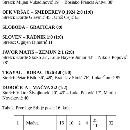
Strelci: Miljan Vukadinović 19′ – Bosiako Francis Antwi 38′
OFK VRŠAC – SMEDEREVO 1924 2:0 (1:0)
Strelci: Đorđe Glavinić 45′, Uroš Čejić 63′
SLOBODA – GRAFIČAR 0:0
SLOVEN – RADNIK 1:0 (1:0)
Strelac: Ognjen Dimitrić 11′
JAVOR MATIS – ZEMUN 2:1 (2:0)
Strelci: Đorđe Skoko 32′, Loue Bayere Junior 43′ – Nikola Popović
78′
TRAYAL – BORAC 1926 4:0 (1:0)
Strelci: Petar Ristić 36′, 48′, Bratislav Simić 76′, Luka Čumić 85′
DUBOČICA – MAČVA 2:2 (1:2)
Strelci: Viktor Živojinović 20′, 49′ – Luka Pejović 17′, Martin
Novaković 40′
Tabela Prve lige Srbije posle 16. kola:
25 –
1
Mačva
16
10
2
4
32
11