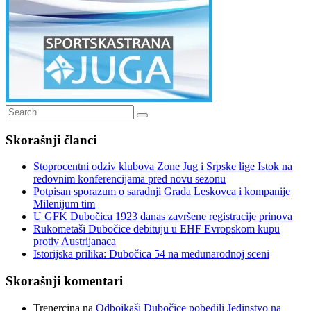
Search
Search
for:
Skorašnji članci
Stoprocentni odziv klubova Zone Jug i Srpske lige Istok na
redovnim konferencijama pred novu sezonu
Potpisan sporazum o saradnji Grada Leskovca i kompanije
Milenijum tim
U GFK Dubočica 1923 danas završene registracije prinova
Rukometaši Dubočice debituju u EHF Evropskom kupu
protiv Austrijanaca
Istorijska prilika: Dubočica 54 na međunarodnoj sceni
Skorašnji komentari
Trenercina
na
Odbojkaši Dubočice pobedili Jedinstvo na