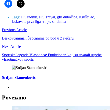
Tags:
FK radnik
,
FK Trayal
,
gfk dubočica
,
Kruševac
,
leskovac
,
prva liga srbije
,
surdulica
Previous Article
Leskovčanima i Šapčanima po bod u Zaječaru
Next Article
Sportske legende Vlasotinca: Funkcioneri koji su stvarali uspehe
vlasotinačkog sporta
Srdjan Stamenković
Povezano