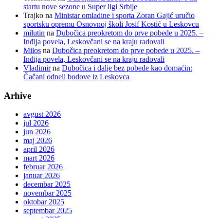
startu nove sezone u Super ligi Srbije
Trajko
na
Ministar omladine i sporta Zoran Gajić uručio
sportsku opremu Osnovnoj školi Josif Kostić u Leskovcu
milutin
na
Dubočica preokretom do prve pobede u 2025. –
Inđija povela, Leskovčani se na kraju radovali
Milos
na
Dubočica preokretom do prve pobede u 2025. –
Inđija povela, Leskovčani se na kraju radovali
Vladimir
na
Dubočica i dalje bez pobede kao domaćin:
Čačani odneli bodove iz Leskovca
Arhive
avgust 2026
jul 2026
jun 2026
maj 2026
april 2026
mart 2026
februar 2026
januar 2026
decembar 2025
novembar 2025
oktobar 2025
septembar 2025