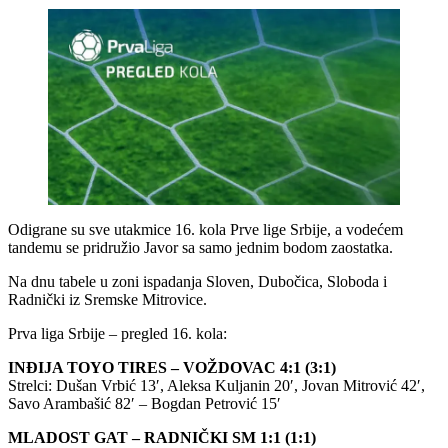
Odigrane su sve utakmice 16. kola Prve lige Srbije, a vodećem
tandemu se pridružio Javor sa samo jednim bodom zaostatka.
Na dnu tabele u zoni ispadanja Sloven, Dubočica, Sloboda i
Radnički iz Sremske Mitrovice.
Prva liga Srbije – pregled 16. kola:
INĐIJA TOYO TIRES – VOŽDOVAC 4:1 (3:1)
Strelci: Dušan Vrbić 13′, Aleksa Kuljanin 20′, Jovan Mitrović 42′,
Savo Arambašić 82′ – Bogdan Petrović 15′
MLADOST GAT – RADNIČKI SM 1:1 (1:1)