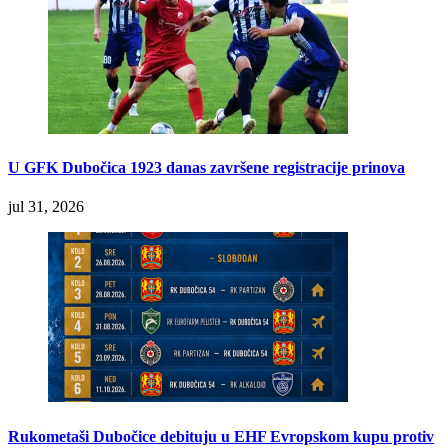
U GFK Dubočica 1923 danas završene registracije prinova
jul 31, 2026
Rukometaši Dubočice debituju u EHF Evropskom kupu protiv