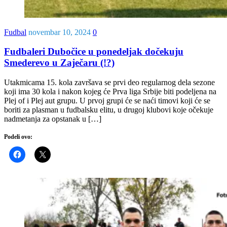
Fudbal
novembar 10, 2024
0
Fudbaleri Dubočice u ponedeljak dočekuju
Smederevo u Zaječaru (!?)
Utakmicama 15. kola završava se prvi deo regularnog dela sezone
koji ima 30 kola i nakon kojeg će Prva liga Srbije biti podeljena na
Plej of i Plej aut grupu. U prvoj grupi će se naći timovi koji će se
boriti za plasman u fudbalsku elitu, u drugoj klubovi koje očekuje
nadmetanja za opstanak u […]
Podeli ovo: