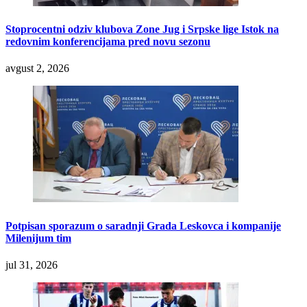
Stoprocentni odziv klubova Zone Jug i Srpske lige Istok na
redovnim konferencijama pred novu sezonu
avgust 2, 2026
Potpisan sporazum o saradnji Grada Leskovca i kompanije
Milenijum tim
jul 31, 2026