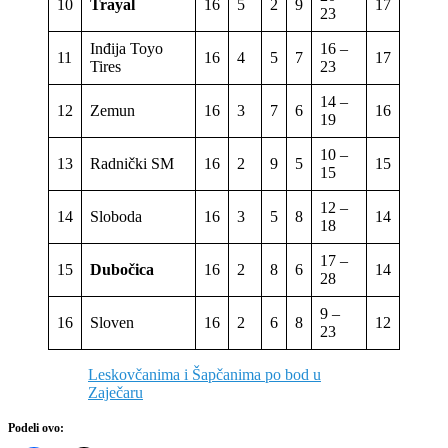
10
Trayal
16
5
2
9
17
23
Inđija Toyo
16 –
11
16
4
5
7
17
Tires
23
14 –
12
Zemun
16
3
7
6
16
19
10 –
13
Radnički SM
16
2
9
5
15
15
12 –
14
Sloboda
16
3
5
8
14
18
17 –
15
Dubočica
16
2
8
6
14
28
9 –
16
Sloven
16
2
6
8
12
23
Leskovčanima i Šapčanima po bod u
Zaječaru
Podeli ovo: