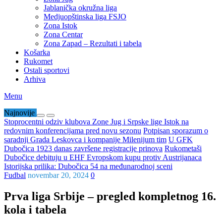
Jablanička okružna liga
Medjuopštinska liga FSJO
Zona Istok
Zona Centar
Zona Zapad – Rezultati i tabela
Košarka
Rukomet
Ostali sportovi
Arhiva
Menu
Najnovije
Stoprocentni odziv klubova Zone Jug i Srpske lige Istok na
redovnim konferencijama pred novu sezonu
Potpisan sporazum o
saradnji Grada Leskovca i kompanije Milenijum tim
U GFK
Dubočica 1923 danas završene registracije prinova
Rukometaši
Dubočice debituju u EHF Evropskom kupu protiv Austrijanaca
Istorijska prilika: Dubočica 54 na međunarodnoj sceni
Fudbal
novembar 20, 2024
0
Prva liga Srbije – pregled kompletnog 16.
kola i tabela