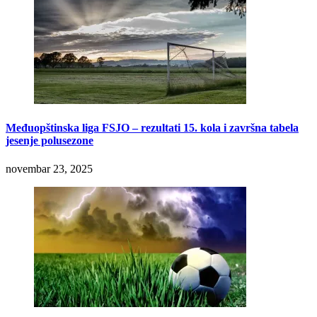
Međuopštinska liga FSJO – rezultati 15. kola i završna tabela
jesenje polusezone
novembar 23, 2025