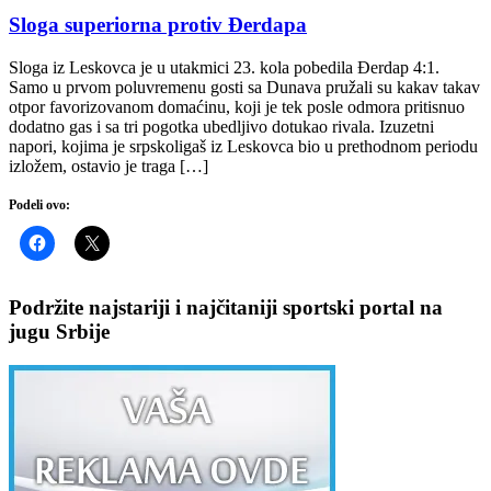
Sloga superiorna protiv Đerdapa
Sloga iz Leskovca je u utakmici 23. kola pobedila Đerdap 4:1.
Samo u prvom poluvremenu gosti sa Dunava pružali su kakav takav
otpor favorizovanom domaćinu, koji je tek posle odmora pritisnuo
dodatno gas i sa tri pogotka ubedljivo dotukao rivala. Izuzetni
napori, kojima je srpskoligaš iz Leskovca bio u prethodnom periodu
izložem, ostavio je traga […]
Podeli ovo:
Podržite najstariji i najčitaniji sportski portal na
jugu Srbije