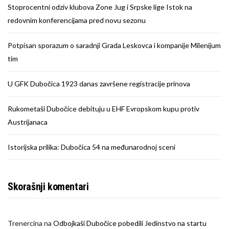
Stoprocentni odziv klubova Zone Jug i Srpske lige Istok na
redovnim konferencijama pred novu sezonu
Potpisan sporazum o saradnji Grada Leskovca i kompanije Milenijum
tim
U GFK Dubočica 1923 danas završene registracije prinova
Rukometaši Dubočice debituju u EHF Evropskom kupu protiv
Austrijanaca
Istorijska prilika: Dubočica 54 na međunarodnoj sceni
Skorašnji komentari
Trenercina
na
Odbojkaši Dubočice pobedili Jedinstvo na startu