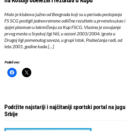
na Rosulji obeležili i rezultati u Kupu
Malo je klubova južno od Beograda koji su u periodu postojanja
FS SCG postigli jednovremeno odlične rezultate u prvenstvu,kao i
sjajni plasman u takmičenju za Kup FSCG. Vlasina je osvajanje
prvog mesta u Srpskoj ligi Niš, u sezoni 2003/2004. igrala u
Drugoj ligi pomenutog saveza, u grupi Istok. Podsećanja radi, od
leta 2001. godine kada […]
Podeli ovo:
Podržite najstariji i najčitaniji sportski portal na jugu
Srbije