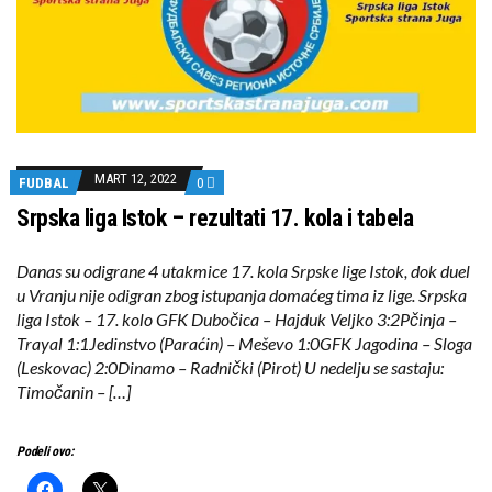
MART 12, 2022
FUDBAL
0
Srpska liga Istok – rezultati 17. kola i tabela
Danas su odigrane 4 utakmice 17. kola Srpske lige Istok, dok duel
u Vranju nije odigran zbog istupanja domaćeg tima iz lige. Srpska
liga Istok – 17. kolo GFK Dubočica – Hajduk Veljko 3:2Pčinja –
Trayal 1:1Jedinstvo (Paraćin) – Meševo 1:0GFK Jagodina – Sloga
(Leskovac) 2:0Dinamo – Radnički (Pirot) U nedelju se sastaju:
Timočanin – […]
Podeli ovo: