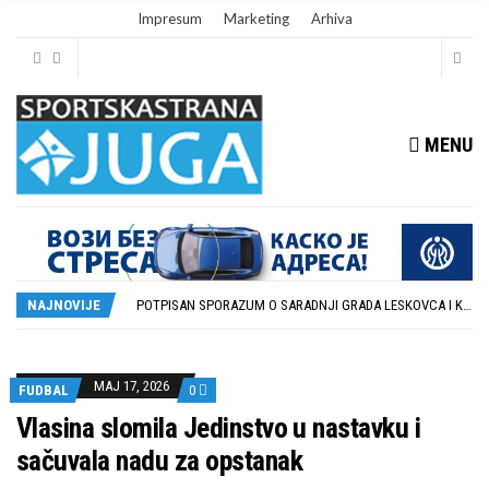
Impresum
Marketing
Arhiva
MENU
ISTORIJSKA PRILIKA: DUBOČICA 54 NA MEĐUNARODNOJ SCENI
STOPROCENTNI ODZIV KLUBOVA ZONE JUG I SRPSKE LIGE ISTOK NA REDOVNIM KONFERENCIJAMA PRED NOVU SEZONU
POTPISAN SPORAZUM O SARADNJI GRADA LESKOVCA I KOMPANIJE MILENIJUM TIM
NAJNOVIJE
U GFK DUBOČICA 1923 DANAS ZAVRŠENE REGISTRACIJE PRINOVA
RUKOMETAŠI DUBOČICE DEBITUJU U EHF EVROPSKOM KUPU PROTIV AUSTRIJANACA
ISTORIJSKA PRILIKA: DUBOČICA 54 NA MEĐUNARODNOJ SCENI
STOPROCENTNI ODZIV KLUBOVA ZONE JUG I SRPSKE LIGE ISTOK NA REDOVNIM KONFERENCIJAMA PRED NOVU SEZONU
MAJ 17, 2026
FUDBAL
0
Vlasina slomila Jedinstvo u nastavku i
sačuvala nadu za opstanak