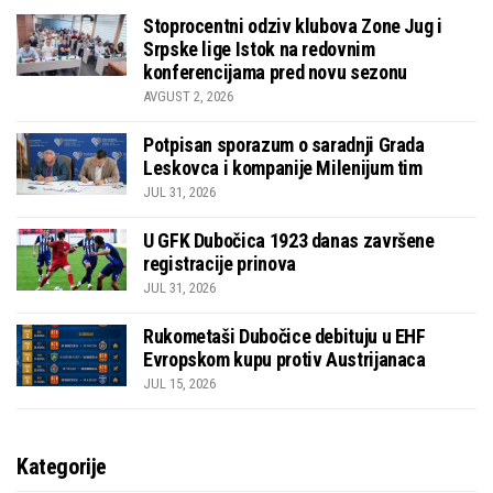
Stoprocentni odziv klubova Zone Jug i
Srpske lige Istok na redovnim
konferencijama pred novu sezonu
AVGUST 2, 2026
Potpisan sporazum o saradnji Grada
Leskovca i kompanije Milenijum tim
JUL 31, 2026
U GFK Dubočica 1923 danas završene
registracije prinova
JUL 31, 2026
Rukometaši Dubočice debituju u EHF
Evropskom kupu protiv Austrijanaca
JUL 15, 2026
Kategorije