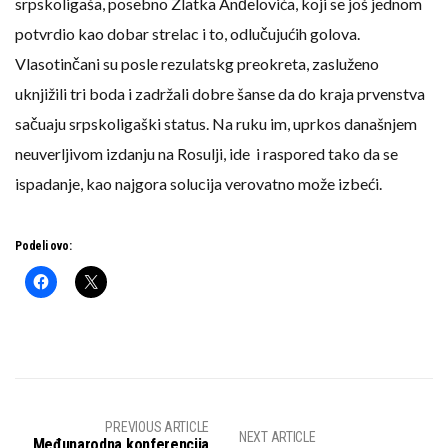
srpskoligaša, posebno Zlatka Anđelovića, koji se još jednom
potvrdio kao dobar strelac i to, odlučujućih golova.
Vlasotinčani su posle rezulatskg preokreta, zasluženo
uknjižili tri boda i zadržali dobre šanse da do kraja prvenstva
sačuaju srpskoligaški status. Na ruku im, uprkos današnjem
neuverljivom izdanju na Rosulji, ide i raspored tako da se
ispadanje, kao najgora solucija verovatno može izbeći.
Podeli ovo:
PREVIOUS ARTICLE
NEXT ARTICLE
Međunarodna konferencija