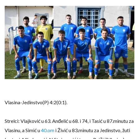
Vlasina-Jedinstvo(P) 4:2(0:1).
Strelci: Vlajković u 63. Anđelić u 68. i 74, i Tasić u 87.minutu za
Vlasinu, a Simić u
40.om
i Živić u 83.minutu za Jedinstvo, žuti