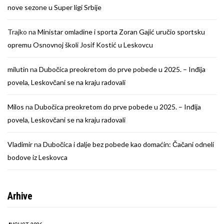
nove sezone u Super ligi Srbije
Trajko
na
Ministar omladine i sporta Zoran Gajić uručio sportsku
opremu Osnovnoj školi Josif Kostić u Leskovcu
milutin
na
Dubočica preokretom do prve pobede u 2025. – Inđija
povela, Leskovčani se na kraju radovali
Milos
na
Dubočica preokretom do prve pobede u 2025. – Inđija
povela, Leskovčani se na kraju radovali
Vladimir
na
Dubočica i dalje bez pobede kao domaćin: Čačani odneli
bodove iz Leskovca
Arhive