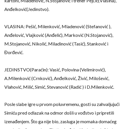
kartoni, Mladenović, N.Stojanović i trener Pejčić(Vlasina),
Anđelković(Jedinstvo).
VLASINA: Pešić, Milenković, Mladenović (Stefanović ),
Anđelović, Vlajković (Anđelić), Marković (N.Stojanović),
M.Stojanović, Nikolić, Miladinović (Tasić), Stanković i
Đorđević.
JEDINSTVO(Paraćin): Vasić, Polovina (Velimirović),
A.Milenković (Crnković), Anđelković, Živić, Milošević,
Vlahović, Milić, Simić, Stevanović (Radić ) i D.Milenković.
Posle slabe igre u prvom poluvremenu, gosti su zahvaljujući
Simiću pred odlazak na odmor došli u vođstvo i pripretili
izenađenjem. Što ga nije bio, zasluga je momaka domaćeg