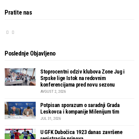
Pratite nas
Poslednje Objavljeno
Stoprocentni odziv klubova Zone Jug i
Srpske lige Istok na redovnim
konferencijama pred novu sezonu
AVGUST 2, 2026
Potpisan sporazum o saradnji Grada
Leskovca i kompanije Milenijum tim
JUL 31, 2026
U GFK Dubočica 1923 danas završene
registracije prinova