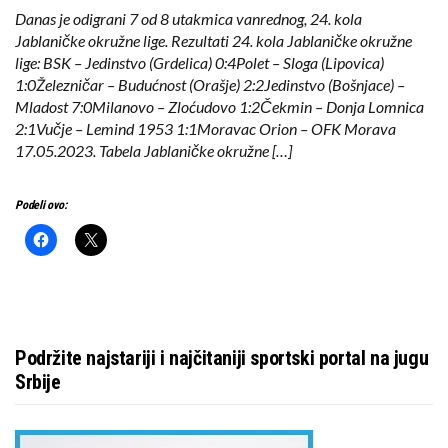
Danas je odigrani 7 od 8 utakmica vanrednog, 24. kola
Jablaničke okružne lige. Rezultati 24. kola Jablaničke okružne
lige: BSK – Jedinstvo (Grdelica) 0:4Polet – Sloga (Lipovica)
1:0Železničar – Budućnost (Orašje) 2:2Jedinstvo (Bošnjace) –
Mladost 7:0Milanovo – Zloćudovo 1:2Čekmin – Donja Lomnica
2:1Vučje – Lemind 1953 1:1Moravac Orion – OFK Morava
17.05.2023. Tabela Jablaničke okružne […]
Podeli ovo:
Podržite najstariji i najčitaniji sportski portal na jugu
Srbije