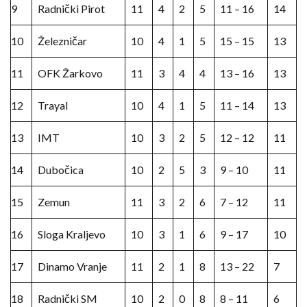
9
Radnički Pirot
11
4
2
5
11 – 16
14
10
Železničar
10
4
1
5
15 – 15
13
11
OFK Žarkovo
11
3
4
4
13 – 16
13
12
Trayal
10
4
1
5
11 – 14
13
13
IMT
10
3
2
5
12 – 12
11
14
Dubočica
10
2
5
3
9 – 10
11
15
Zemun
11
3
2
6
7 – 12
11
16
Sloga Kraljevo
10
3
1
6
9 – 17
10
17
Dinamo Vranje
11
2
1
8
13 – 22
7
18
Radnički SM
10
2
0
8
8 – 11
6