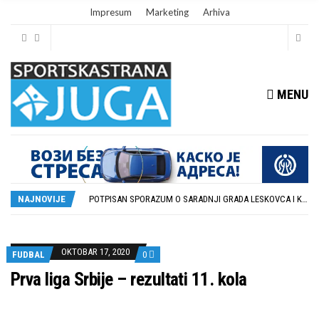
Impresum
Marketing
Arhiva
MENU
ISTORIJSKA PRILIKA: DUBOČICA 54 NA MEĐUNARODNOJ SCENI
STOPROCENTNI ODZIV KLUBOVA ZONE JUG I SRPSKE LIGE ISTOK NA REDOVNIM KONFERENCIJAMA PRED NOVU SEZONU
POTPISAN SPORAZUM O SARADNJI GRADA LESKOVCA I KOMPANIJE MILENIJUM TIM
NAJNOVIJE
U GFK DUBOČICA 1923 DANAS ZAVRŠENE REGISTRACIJE PRINOVA
RUKOMETAŠI DUBOČICE DEBITUJU U EHF EVROPSKOM KUPU PROTIV AUSTRIJANACA
ISTORIJSKA PRILIKA: DUBOČICA 54 NA MEĐUNARODNOJ SCENI
STOPROCENTNI ODZIV KLUBOVA ZONE JUG I SRPSKE LIGE ISTOK NA REDOVNIM KONFERENCIJAMA PRED NOVU SEZONU
OKTOBAR 17, 2020
FUDBAL
0
Prva liga Srbije – rezultati 11. kola