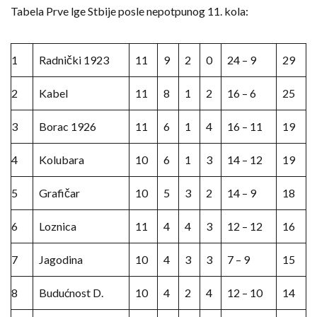
Tabela Prve lge Stbije posle nepotpunog 11. kola:
1
Radnički 1923
11
9
2
0
24 – 9
29
2
Kabel
11
8
1
2
16 – 6
25
3
Borac 1926
11
6
1
4
16 – 11
19
4
Kolubara
10
6
1
3
14 – 12
19
5
Grafičar
10
5
3
2
14 – 9
18
6
Loznica
11
4
4
3
12 – 12
16
7
Jagodina
10
4
3
3
7 – 9
15
8
Budućnost D.
10
4
2
4
12 – 10
14