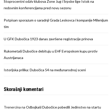
Stoprocentni odziv klubova Zone Jug i Srpske lige Istok na
redovnim konferencijama pred novu sezonu
Potpisan sporazum o saradnji Grada Leskovca i kompanije Milenijum
tim
U GFK Dubočica 1923 danas završene registracije prinova
Rukometaši Dubočice debituju u EHF Evropskom kupu protiv
Austrijanaca
Istorijska prilika: Dubočica 54 na međunarodnoj sceni
Skorašnji komentari
Trenercina
na
Odbojkaši Dubočice pobedili Jedinstvo na startu