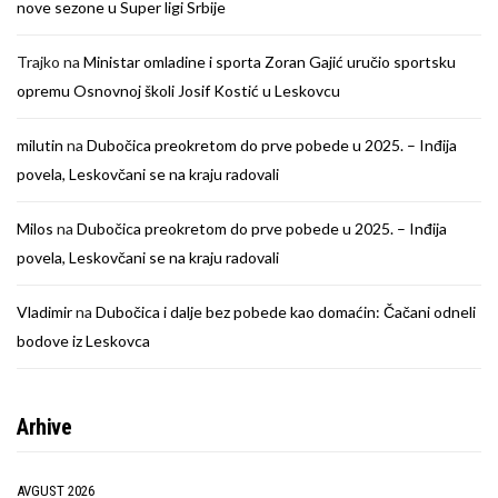
nove sezone u Super ligi Srbije
Trajko
na
Ministar omladine i sporta Zoran Gajić uručio sportsku
opremu Osnovnoj školi Josif Kostić u Leskovcu
milutin
na
Dubočica preokretom do prve pobede u 2025. – Inđija
povela, Leskovčani se na kraju radovali
Milos
na
Dubočica preokretom do prve pobede u 2025. – Inđija
povela, Leskovčani se na kraju radovali
Vladimir
na
Dubočica i dalje bez pobede kao domaćin: Čačani odneli
bodove iz Leskovca
Arhive
AVGUST 2026