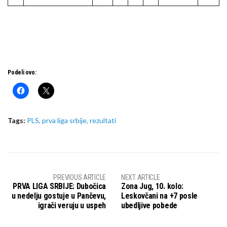
Podeli ovo:
Tags:
PLS
,
prva liga srbije
,
rezultati
PREVIOUS ARTICLE
NEXT ARTICLE
PRVA LIGA SRBIJE: Dubočica
Zona Jug, 10. kolo:
u nedelju gostuje u Pančevu,
Leskovčani na +7 posle
igrači veruju u uspeh
ubedljive pobede