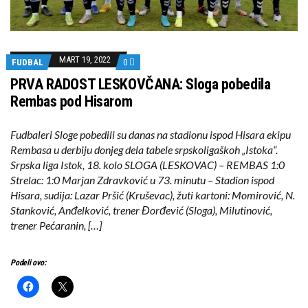
MART 19, 2022
FUDBAL
0
PRVA RADOST LESKOVČANA: Sloga pobedila
Rembas pod Hisarom
Fudbaleri Sloge pobedili su danas na stadionu ispod Hisara ekipu
Rembasa u derbiju donjeg dela tabele srpskoligaškoh „Istoka“.
Srpska liga Istok, 18. kolo SLOGA (LESKOVAC) – REMBAS 1:0
Strelac: 1:0 Marjan Zdravković u 73. minutu – Stadion ispod
Hisara, sudija: Lazar Pršić (Kruševac), žuti kartoni: Momirović, N.
Stanković, Anđelković, trener Đorđević (Sloga), Milutinović,
trener Pećaranin, […]
Podeli ovo: