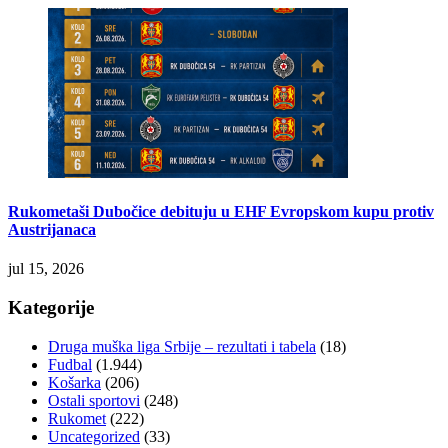
Rukometaši Dubočice debituju u EHF Evropskom kupu protiv
Austrijanaca
jul 15, 2026
Kategorije
Druga muška liga Srbije – rezultati i tabela
(18)
Fudbal
(1.944)
Košarka
(206)
Ostali sportovi
(248)
Rukomet
(222)
Uncategorized
(33)