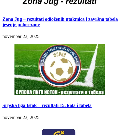
Zona Jug – rezultati odloženih utakmica i završna tabela
jesenje polusezone
novembar 23, 2025
Srpska liga Istok – rezultati 15. kola i tabela
novembar 23, 2025