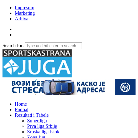
Impresum
Marketing
Arhiva
Search for:
Home
Fudbal
Rezultati i Tabele
Super liga
Prva liga Srbije
Srpska liga Istok
Zona Jug