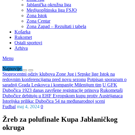
Jablanička okružna liga
Medjuopštinska liga FSJO
Zona Istok
Zona Centar
Zona Zapad – Rezultati i tabela
Košarka
Rukomet
Ostali sportovi
Arhiva
Menu
Najnovije
Stoprocentni odziv klubova Zone Jug i Srpske lige Istok na
redovnim konferencijama pred novu sezonu
Potpisan sporazum o
saradnji Grada Leskovca i kompanije Milenijum tim
U GFK
Dubočica 1923 danas završene registracije prinova
Rukometaši
Dubočice debituju u EHF Evropskom kupu protiv Austrijanaca
Istorijska prilika: Dubočica 54 na međunarodnoj sceni
Fudbal
maj 4, 2024
0
Žreb za polufinale Kupa Jablaničkog
okruga