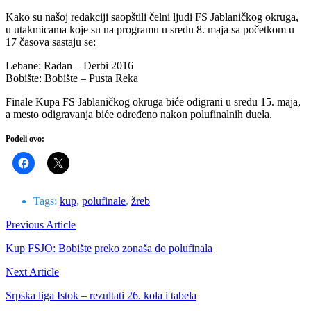
Kako su našoj redakciji saopštili čelni ljudi FS Jablaničkog okruga,
u utakmicama koje su na programu u sredu 8. maja sa početkom u
17 časova sastaju se:
Lebane: Radan – Derbi 2016
Bobište: Bobište – Pusta Reka
Finale Kupa FS Jablaničkog okruga biće odigrani u sredu 15. maja,
a mesto odigravanja biće određeno nakon polufinalnih duela.
Podeli ovo:
Tags:
kup
,
polufinale
,
žreb
Previous Article
Kup FSJO: Bobište preko zonaša do polufinala
Next Article
Srpska liga Istok – rezultati 26. kola i tabela