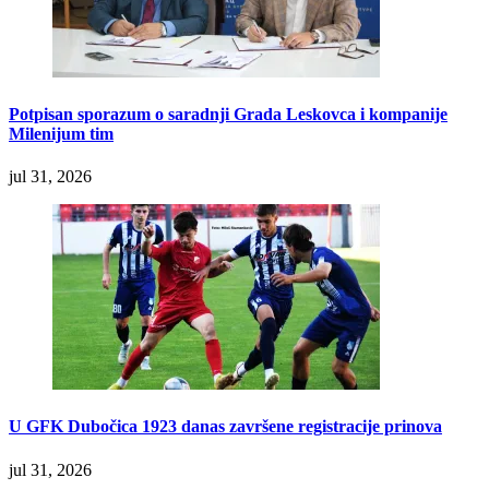
Potpisan sporazum o saradnji Grada Leskovca i kompanije
Milenijum tim
jul 31, 2026
U GFK Dubočica 1923 danas završene registracije prinova
jul 31, 2026