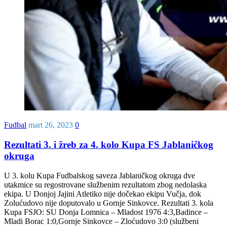
Fudbal
mart 26, 2023
0
Rezultati 3. i žreb za 4. kolo Kupa FS Jablaničkog
okruga
U 3. kolu Kupa Fudbalskog saveza Jablaničkog okruga dve
utakmice su regostrovane službenim rezultatom zbog nedolaska
ekipa. U Donjoj Jajini Atletiko nije dočekao ekipu Vučja, dok
Zolućudovo nije doputovalo u Gornje Sinkovce. Rezultati 3. kola
Kupa FSJO: SU Donja Lomnica – Mladost 1976 4:3,Badince –
Mladi Borac 1:0,Gornje Sinkovce – Zloćudovo 3:0 (službeni