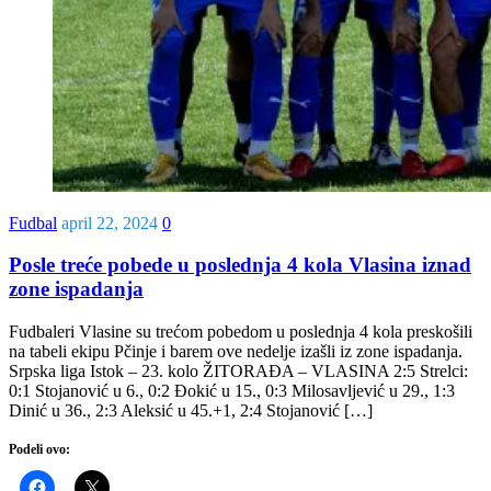
Fudbal
april 22, 2024
0
Posle treće pobede u poslednja 4 kola Vlasina iznad
zone ispadanja
Fudbaleri Vlasine su trećom pobedom u poslednja 4 kola preskošili
na tabeli ekipu Pčinje i barem ove nedelje izašli iz zone ispadanja.
Srpska liga Istok – 23. kolo ŽITORAĐA – VLASINA 2:5 Strelci:
0:1 Stojanović u 6., 0:2 Đokić u 15., 0:3 Milosavljević u 29., 1:3
Dinić u 36., 2:3 Aleksić u 45.+1, 2:4 Stojanović […]
Podeli ovo: