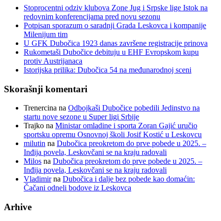
Stoprocentni odziv klubova Zone Jug i Srpske lige Istok na
redovnim konferencijama pred novu sezonu
Potpisan sporazum o saradnji Grada Leskovca i kompanije
Milenijum tim
U GFK Dubočica 1923 danas završene registracije prinova
Rukometaši Dubočice debituju u EHF Evropskom kupu
protiv Austrijanaca
Istorijska prilika: Dubočica 54 na međunarodnoj sceni
Skorašnji komentari
Trenercina
na
Odbojkaši Dubočice pobedili Jedinstvo na
startu nove sezone u Super ligi Srbije
Trajko
na
Ministar omladine i sporta Zoran Gajić uručio
sportsku opremu Osnovnoj školi Josif Kostić u Leskovcu
milutin
na
Dubočica preokretom do prve pobede u 2025. –
Inđija povela, Leskovčani se na kraju radovali
Milos
na
Dubočica preokretom do prve pobede u 2025. –
Inđija povela, Leskovčani se na kraju radovali
Vladimir
na
Dubočica i dalje bez pobede kao domaćin:
Čačani odneli bodove iz Leskovca
Arhive